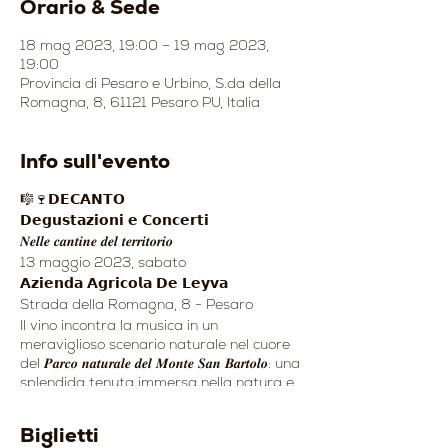
Orario & Sede
18 mag 2023, 19:00 – 19 mag 2023,
19:00
Provincia di Pesaro e Urbino, S.da della
Romagna, 8, 61121 Pesaro PU, Italia
Info sull'evento
🎼🍷𝗗𝗘𝗖𝗔𝗡𝗧𝗢
𝗗𝗲𝗴𝘂𝘀𝘁𝗮𝘇𝗶𝗼𝗻𝗶 𝗲 𝗖𝗼𝗻𝗰𝗲𝗿𝘁𝗶
𝑵𝒆𝒍𝒍𝒆 𝒄𝒂𝒏𝒕𝒊𝒏𝒆 𝒅𝒆𝒍 𝒕𝒆𝒓𝒓𝒊𝒕𝒐𝒓𝒊𝒐
13 maggio 2023, sabato
𝗔𝘇𝗶𝗲𝗻𝗱𝗮 𝗔𝗴𝗿𝗶𝗰𝗼𝗹𝗮 𝗗𝗲 𝗟𝗲𝘆𝘃𝗮
Strada della Romagna, 8 - Pesaro
Il vino incontra la musica in un
meraviglioso scenario naturale nel cuore
del 𝑷𝒂𝒓𝒄𝒐 𝒏𝒂𝒕𝒖𝒓𝒂𝒍𝒆 𝒅𝒆𝒍 𝑴𝒐𝒏𝒕𝒆 𝑺𝒂𝒏 𝑩𝒂𝒓𝒕𝒐𝒍𝒐: una
splendida tenuta immersa nella natura e
circondata da vigneti e oliveti.
Biglietti
👉𝗗𝗲𝗴𝘂𝘀𝘁𝗮𝘇𝗶𝗼𝗻𝗲 𝗱𝗮𝗹𝗹𝗲 𝗼𝗿𝗲 𝟭𝟵.𝟬𝟬