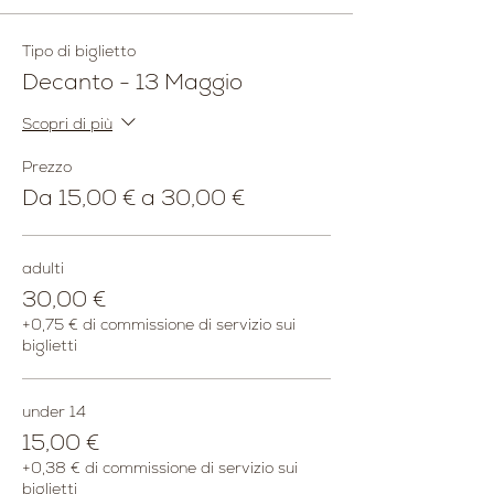
🍔𝐏𝐚𝐧𝐢𝐧𝐨 𝐆𝐨𝐮𝐫𝐦𝐞𝐭 𝐚 𝐬𝐜𝐞𝐥𝐭𝐚 𝐭𝐫𝐚:
-Focaccia Gourmet con Mortadella,
Tipo di biglietto
carciofi al vapore, stracciatella, granella
Decanto - 13 Maggio
di pistacchio
- Focaccia Gourmet con alici marinate,
misticanza e cipolla caramellata
Scopri di più
- Panino Gourmet con Bufala, pomodori
rossi e gialli confit, zucchine grigliate
Prezzo
- Panino Gourmet con hummus di
Da 15,00 € a 30,00 €
carciofo, pomodori rossi e gialli confit,
zucchine grigliate
adulti
🍷𝐃𝐮𝐞 𝐜𝐚𝐥𝐢𝐜𝐢 𝐝𝐞𝐢 𝐧𝐨𝐬𝐭𝐫𝐢 𝐯𝐢𝐧𝐢
30,00 €
👉A seguire il concerto:
+0,75 € di commissione di servizio sui
biglietti
𝐕𝐈𝐕𝐀𝐋𝐃𝐈 - 𝐋𝐄 𝐒𝐓𝐀𝐆𝐈𝐎𝐍𝐈
𝐇𝐞𝐧𝐫𝐲 𝐃𝐨𝐦𝐞𝐧𝐢𝐜𝐨 𝐃𝐮𝐫𝐚𝐧𝐭𝐞 violino solista
𝐋𝐚𝐮𝐫𝐚 𝐌𝐮𝐧𝐠𝐡𝐞𝐫𝐥𝐢coreografie
under 14
𝐕𝐚𝐥𝐞𝐧𝐭𝐢𝐧𝐚 𝐁𝐚𝐬𝐢𝐥𝐢 ballerina
15,00 €
𝐂𝐞𝐧𝐭𝐞𝐫 𝐒𝐭𝐚𝐠𝐞
+0,38 € di commissione di servizio sui
𝗢𝗿𝗰𝗵𝗲𝘀𝘁𝗿𝗮 𝗦𝗶𝗻𝗳𝗼𝗻𝗶𝗰𝗮 𝗚. 𝗥𝗼𝘀𝘀𝗶𝗻𝗶
biglietti