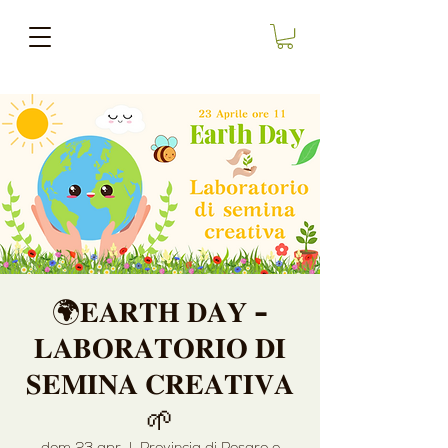
🌍𝐄𝐀𝐑𝐓𝐇 𝐃𝐀𝐘 -
𝐋𝐀𝐁𝐎𝐑𝐀𝐓𝐎𝐑𝐈𝐎 𝐃𝐈
𝐒𝐄𝐌𝐈𝐍𝐀 𝐂𝐑𝐄𝐀𝐓𝐈𝐕𝐀
🌱
dom 23 apr
  |  
Provincia di Pesaro e