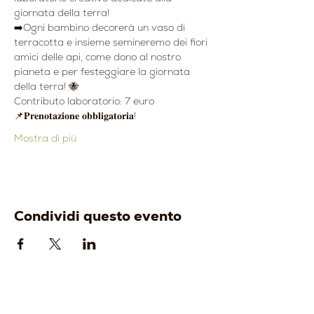
giornata della terra!
➡️Ogni bambino decorerà un vaso di 
terracotta e insieme semineremo dei fiori 
amici delle api, come dono al nostro 
pianeta e per festeggiare la giornata 
della terra! 🐝
Contributo laboratorio: 7 euro
📌𝐏𝐫𝐞𝐧𝐨𝐭𝐚𝐳𝐢𝐨𝐧𝐞 𝐨𝐛𝐛𝐥𝐢𝐠𝐚𝐭𝐨𝐫𝐢𝐚!
Mostra di più
Condividi questo evento