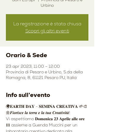
Urbino
La registrazione è stata chiusa
Scopri gli altri eventi
Orario & Sede
23 apr 2023, 11:00 – 12:00
Provincia di Pesaro e Urbino, S.da della
Romagna, 8, 61121 Pesaro PU, Italia
Info sull'evento
🌍𝐄𝐀𝐑𝐓𝐇 𝐃𝐀𝐘 - 𝐒𝐄𝐌𝐈𝐍𝐀 𝐂𝐑𝐄𝐀𝐓𝐈𝐕𝐀 🌱🎨
🌼𝑭𝒊𝒐𝒓𝒊𝒔𝒄𝒆 𝒍𝒂 𝒕𝒆𝒓𝒓𝒂 𝒆 𝒍𝒂 𝒕𝒖𝒂 𝑪𝒓𝒆𝒂𝒕𝒊𝒗𝒊𝒕𝒂̀!
Vi aspettiamo 𝐃𝐨𝐦𝐞𝐧𝐢𝐜𝐚 𝟐𝟑 𝐀𝐩𝐫𝐢𝐥𝐞 𝐚𝐥𝐥𝐞 𝐨𝐫𝐞 
𝟏𝟏 assieme a Guenda Muccini per un 
laboratorio creativo dedicato alla 