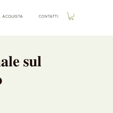
ACQUISTA
CONTATTI
𝐥𝐞 𝐬𝐮𝐥
