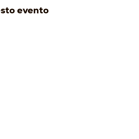
esto evento
ENOTURISMO
I VINI
EVENTI
PRODO
-
Visita e degusta
-
Bianchi
-
Prossimi eventi
-
Acqui
-
Gift Card
-
Rossi
-
Condi
-
Tour Operator
-
Bolle
-
Wine Club
-
Speciali