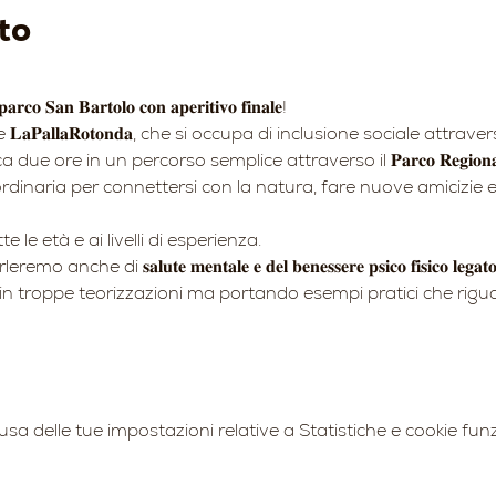
to
𝐫𝐜𝐨 𝐒𝐚𝐧 𝐁𝐚𝐫𝐭𝐨𝐥𝐨 𝐜𝐨𝐧 𝐚𝐩𝐞𝐫𝐢𝐭𝐢𝐯𝐨 𝐟𝐢𝐧𝐚𝐥𝐞!
𝐚𝐏𝐚𝐥𝐥𝐚𝐑𝐨𝐭𝐨𝐧𝐝𝐚, che si occupa di inclusione sociale attrave
rca due ore in un percorso semplice attraverso il 𝐏𝐚𝐫𝐜𝐨 𝐑𝐞𝐠𝐢𝐨𝐧𝐚𝐥𝐞 𝐒
inaria per connettersi con la natura, fare nuove amicizie e ri
 le età e ai livelli di esperienza.
𝐬𝐚𝐥𝐮𝐭𝐞 𝐦𝐞𝐧𝐭𝐚𝐥𝐞 𝐞 𝐝𝐞𝐥 𝐛𝐞𝐧𝐞𝐬𝐬𝐞𝐫𝐞 𝐩𝐬𝐢𝐜𝐨 𝐟𝐢𝐬𝐢𝐜𝐨 𝐥𝐞𝐠𝐚𝐭𝐨 𝐚𝐥𝐥'
ngarci in troppe teorizzazioni ma portando esempi pratici che rigu
 delle tue impostazioni relative a Statistiche e cookie funz