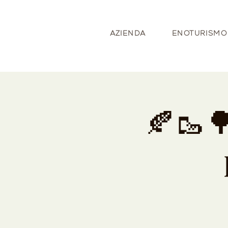
AZIENDA
ENOTURISMO
🍂🥾🌳𝐓𝐫