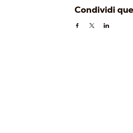
Condividi qu
AZIENDA
-
Origine
-
Identità
-
Cantina
-
Vigneti