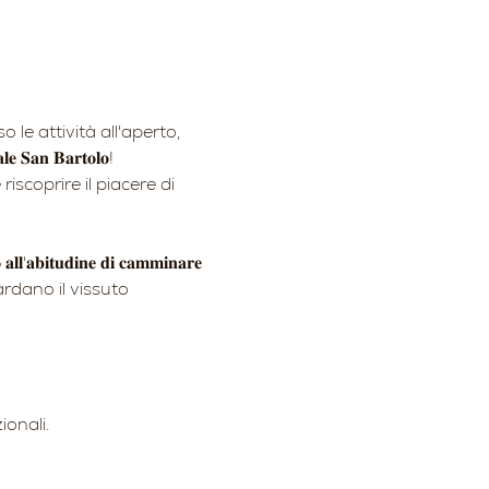
rso le attività all'aperto, 
𝐚𝐧 𝐁𝐚𝐫𝐭𝐨𝐥𝐨!
scoprire il piacere di 
𝐚𝐛𝐢𝐭𝐮𝐝𝐢𝐧𝐞 𝐝𝐢 𝐜𝐚𝐦𝐦𝐢𝐧𝐚𝐫𝐞 
ardano il vissuto 
ionali.