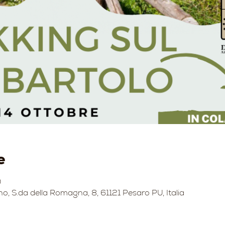
e
0
no, S.da della Romagna, 8, 61121 Pesaro PU, Italia