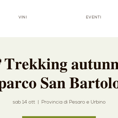
VINI
EVENTI
𝐞𝐤𝐤𝐢𝐧𝐠 𝐚𝐮𝐭𝐮𝐧𝐧𝐚
𝐩𝐚𝐫𝐜𝐨 𝐒𝐚𝐧 𝐁𝐚𝐫𝐭𝐨𝐥
sab 14 ott
  |  
Provincia di Pesaro e Urbino