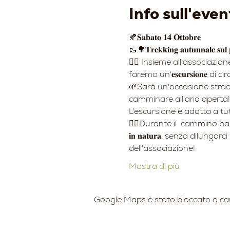
Info sull'even
🍂𝐒𝐚𝐛𝐚𝐭𝐨 𝟏𝟒 𝐎𝐭𝐭𝐨𝐛𝐫𝐞 
🥾🌳𝐓𝐫𝐞𝐤𝐤𝐢𝐧𝐠 𝐚𝐮𝐭𝐮𝐧𝐧𝐚𝐥𝐞 𝐬𝐮𝐥 𝐩𝐚
👉🏻 Insieme all'associazione 
faremo un'𝐞𝐬𝐜𝐮𝐫𝐬𝐢𝐨𝐧𝐞 di ci
🌱Sarà un'occasione straord
camminare all'aria aperta!
L'escursione è adatta a tutte
🚶‍♂️Durante il  cammino parleremo anche di 
𝐢𝐧 𝐧𝐚𝐭𝐮𝐫𝐚, senza dilu
dell'associazione!
Mostra di più
Google Maps è stato bloccato a causa