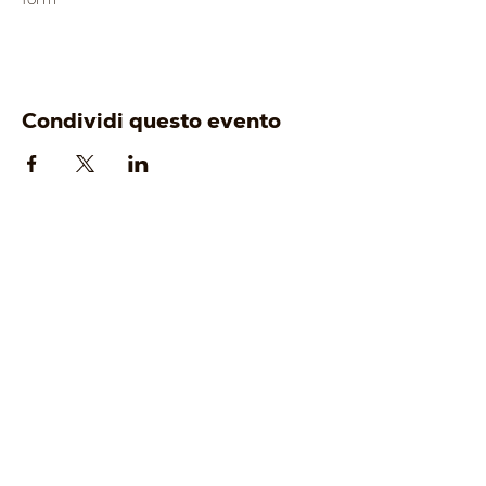
Condividi questo evento
AZIENDA
ENOTURISMO
-
Origine
-
Visita e degusta
-
Identità
-
Gift Card
-
Cantina
-
Tour Operator
-
Vigneti
-
Wine Club