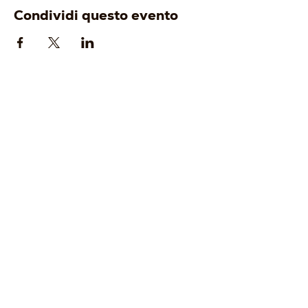
Condividi questo evento
AZIENDA
ENOTURISMO
-
Origine
-
Visita e degusta
-
Identità
-
Gift Card
-
Cantina
-
Tour Operator
-
Vigneti
-
Wine Club
I VINI
EVENTI
-
Bianchi
-
Prossimi eventi
-
Rossi