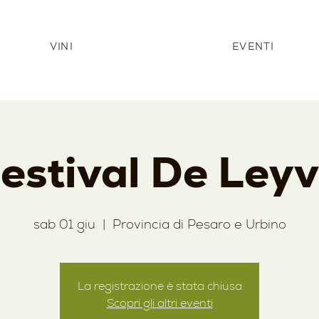
VINI
EVENTI
estival De Ley
sab 01 giu
  |  
Provincia di Pesaro e Urbino
La registrazione è stata chiusa
Scopri gli altri eventi