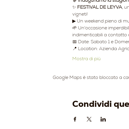
🎊 Inauguriamo la stagione
✨ 
FESTIVAL DE LEYVA
, u
vigneti!
▶ Un weekend pieno di music
🌱 Un'occasione imperdibil
indimenticabili a contatto 
📅 Date: Sabato 1 e Domeni
📍 Location: Azienda Agri
Mostra di più
Google Maps è stato bloccato a causa
Condividi qu