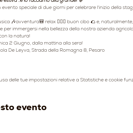
 estiva ..e lo facciamo alla grande! 🎊
n evento speciale di due giorni per celebrare l'inizio della stagi
a 🎶avventura🎒 relax 🧘🏻‍♀️ buon cibo 🌮 e, naturalmente, i
e per immergersi nella bellezza della nostra azienda agricola
con la natura!
ca 2 Giugno, dalla mattina alla sera!
cola De Leyva, Strada della Romagna 8, Pesaro
 delle tue impostazioni relative a Statistiche e cookie funz
esto evento