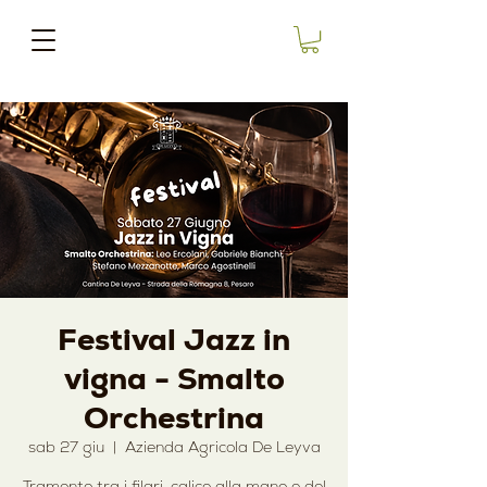
Festival Jazz in
vigna - Smalto
Orchestrina
sab 27 giu
  |  
Azienda Agricola De Leyva
Tramonto tra i filari, calice alla mano e del