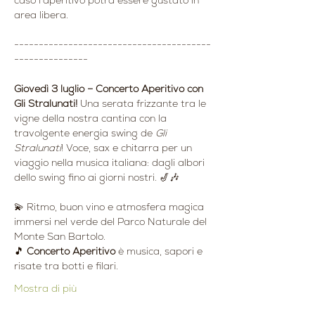
caso l’aperitivo potrà essere gustato in 
area libera.
----------------------------------------
---------------
Giovedì 3 luglio – Concerto Aperitivo con 
Gli Stralunati! 
Una serata frizzante tra le 
vigne della nostra cantina con la 
travolgente energia swing de 
Gli 
Stralunati
! Voce, sax e chitarra per un 
viaggio nella musica italiana: dagli albori 
dello swing fino ai giorni nostri. 🎷🎶
💫 Ritmo, buon vino e atmosfera magica 
immersi nel verde del Parco Naturale del 
Monte San Bartolo.
🎵 
Concerto Aperitivo
 è musica, sapori e 
risate tra botti e filari.
Mostra di più