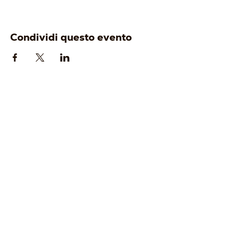
Condividi questo evento
AZIENDA
ENOTURISMO
-
Origine
-
Visita e degusta
-
Identità
-
Gift Card
-
Cantina
-
Tour Operator
-
Vigneti
-
Wine Club