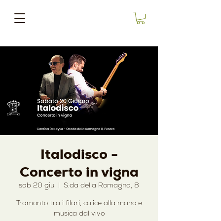
Italodisco -
Concerto in vigna
sab 20 giu
  |  
S.da della Romagna, 8
Tramonto tra i filari, calice alla mano e
musica dal vivo