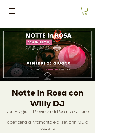
Notte in Rosa con
Willy DJ
ven 20 giu
  |  
Provincia di Pesaro e Urbino
apericena al tramonto e dj set anni 90 a
seguire