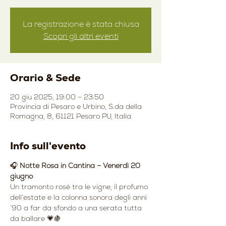
La registrazione è stata chiusa
Scopri gli altri eventi
Orario & Sede
20 giu 2025, 19:00 – 23:50
Provincia di Pesaro e Urbino, S.da della
Romagna, 8, 61121 Pesaro PU, Italia
Info sull'evento
🎧 
Notte Rosa in Cantina – Venerdì 20 
giugno
Un tramonto rosé tra le vigne, il profumo 
dell’estate e la colonna sonora degli anni 
’90 a far da sfondo a una serata tutta 
da ballare 💗🍇