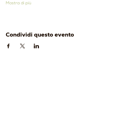
Mostra di più
Condividi questo evento
AZIENDA
ENOTURISMO
-
Origine
-
Visita e degusta
-
Identità
-
Gift Card
-
Cantina
-
Tour Operator
-
Vigneti
-
Wine Club