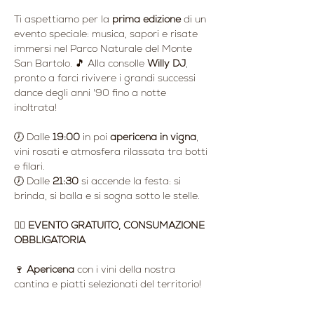
Ti aspettiamo per la 
prima edizione
 di un 
evento speciale: musica, sapori e risate 
immersi nel Parco Naturale del Monte 
San Bartolo. 🎵 Alla consolle 
Willy DJ
, 
pronto a farci rivivere i grandi successi 
dance degli anni '90 fino a notte 
inoltrata!
🕖 Dalle 
19:00
 in poi 
apericena in vigna
, 
vini rosati e atmosfera rilassata tra botti 
e filari. 
🕖 Dalle 
21:30
 si accende la festa: si 
brinda, si balla e si sogna sotto le stelle.
👉🏻 
EVENTO GRATUITO, CONSUMAZIONE 
OBBLIGATORIA
🍷 
Apericena
 con i vini della nostra 
cantina e piatti selezionati del territorio!