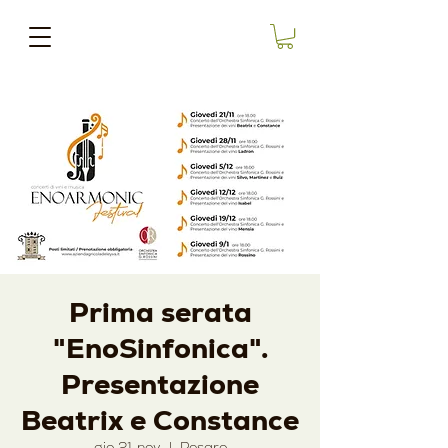
Prima serata
"EnoSinfonica".
Presentazione
Beatrix e Constance
gio 21 nov
  |  
Pesaro