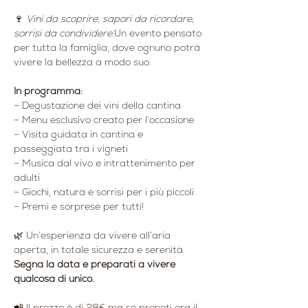
🍷 
Vini da scoprire, sapori da ricordare, 
sorrisi da condividere.
Un evento pensato 
per tutta la famiglia, dove ognuno potrà 
vivere la bellezza a modo suo.
In programma:
– Degustazione dei vini della cantina
– Menu esclusivo creato per l’occasione
– Visita guidata in cantina e 
passeggiata tra i vigneti
– Musica dal vivo e intrattenimento per 
adulti
– Giochi, natura e sorrisi per i più piccoli
– Premi e sorprese per tutti!
🌿 Un’esperienza da vivere all’aria 
aperta, in totale sicurezza e serenità.
Segna la data e preparati a vivere 
qualcosa di unico.
📲 Il prezzo è di 28€ ma se prenoti ora il 