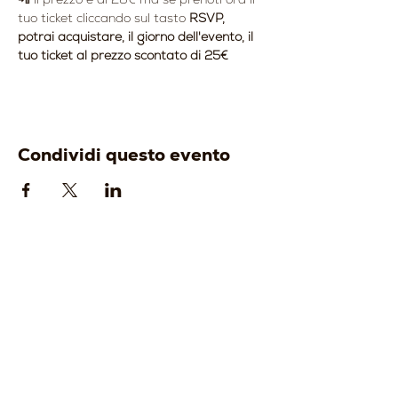
tuo ticket cliccando sul tasto
 RSVP, 
potrai acquistare, il giorno dell'evento, il 
tuo ticket al prezzo scontato di 25€
Condividi questo evento
AZIENDA
ENOTURISMO
-
Origine
-
Visita e degusta
-
Identità
-
Gift Card