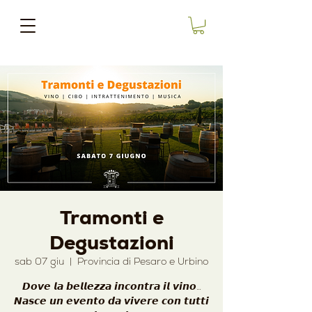
Tramonti e
Degustazioni
sab 07 giu
  |  
Provincia di Pesaro e Urbino
𝘿𝙤𝙫𝙚 𝙡𝙖 𝙗𝙚𝙡𝙡𝙚𝙯𝙯𝙖 𝙞𝙣𝙘𝙤𝙣𝙩𝙧𝙖 𝙞𝙡 𝙫𝙞𝙣𝙤…
𝙉𝙖𝙨𝙘𝙚 𝙪𝙣 𝙚𝙫𝙚𝙣𝙩𝙤 𝙙𝙖 𝙫𝙞𝙫𝙚𝙧𝙚 𝙘𝙤𝙣 𝙩𝙪𝙩𝙩𝙞