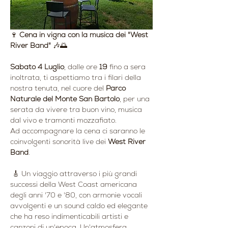
🍷 
Cena in vigna con la musica dei "West 
River Band"
 🎶🌅
Sabato 4 Luglio
, dalle ore 
19
 fino a sera 
inoltrata, ti aspettiamo tra i filari della 
nostra tenuta, nel cuore del 
Parco 
Naturale del Monte San Bartolo
, per una 
serata da vivere tra buon vino, musica 
dal vivo e tramonti mozzafiato.
Ad accompagnare la cena ci saranno le 
coinvolgenti sonorità live dei 
West River 
Band
.
 🎸 Un viaggio attraverso i più grandi 
successi della West Coast americana 
degli anni '70 e '80, con armonie vocali 
avvolgenti e un sound caldo ed elegante 
che ha reso indimenticabili artisti e 
canzoni di un'epoca. Un'atmosfera 