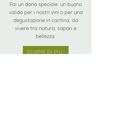
Fai un dono speciale: un buono
valido per i nostri vini o per una
degustazione in cantina, da
vivere tra natura, sapori e
bellezza.
SCOPRI DI PIU'
AZIENDA
ENOTURISMO
-
Origine
-
Visita e degusta
-
Identità
-
Gift Card
-
Cantina
-
Tour Operator
-
Vigneti
-
Wine Club